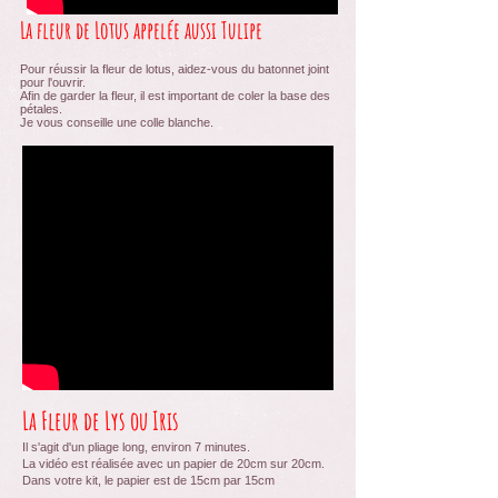
La fleur de Lotus appelée aussi Tulipe
Pour réussir la fleur de lotus, aidez-vous du batonnet joint
pour l'ouvrir.
Afin de garder la fleur, il est important de coler la base des
pétales.
Je vous conseille une colle blanche.
La Fleur de Lys ou Iris
Il s'agit d'un pliage long, environ 7 minutes.
La vidéo est réalisée avec un papier de 20cm sur 20cm.
Dans votre kit, le papier est de 15cm par 15cm