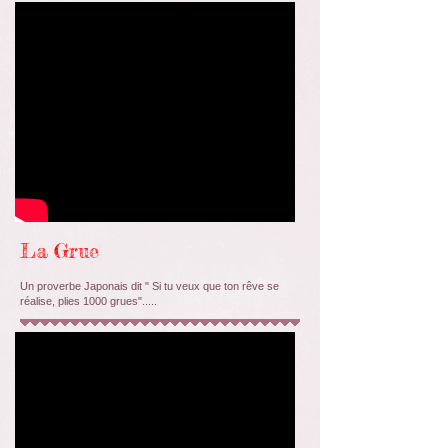
La Grue
Un proverbe Japonais dit " Si tu veux que ton rêve se
réalise, plies 1000 grues".....