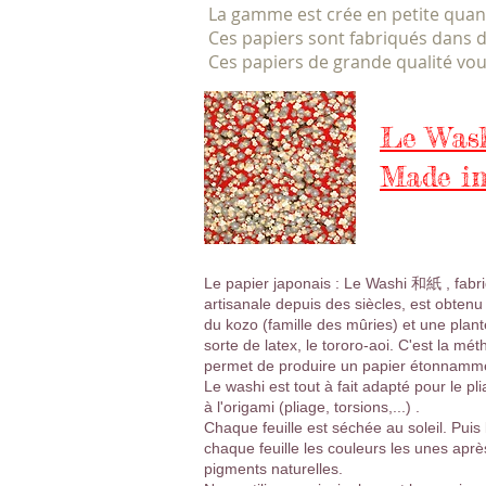
La gamme est crée en petite quant
Ces papiers sont fabriqués dans 
Ces papiers de grande qualité vou
Le Was
Made in
Le papier japonais : Le Washi 和紙 , fabr
artisanale depuis des siècles, est obten
du kozo (famille des mûries) et une plan
sorte de latex, le tororo-aoi. C'est la mé
permet de produire un papier étonnamment
Le washi est tout à fait adapté pour le pli
à l'origami (pliage, torsions,...) .
Chaque feuille est séchée au soleil. Puis l
chaque feuille les couleurs les unes après
pigments naturelles.