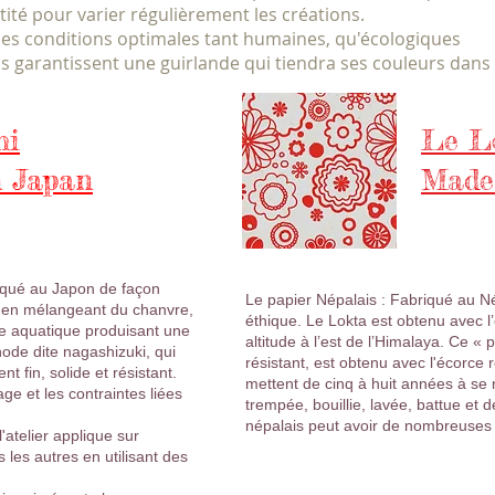
ité pour varier régulièrement les créations.
des conditions optimales tant humaines, qu'écologiques
s garantissent une guirlande qui tiendra ses couleurs dans
hi
Le L
 Japan
Made
iqué au Japon de façon
Le papier Népalais : Fabriqué au Né
u en mélangeant du chanvre,
éthique. Le Lokta est obtenu avec 
te aquatique produisant une
altitude à l’est de l’Himalaya. Ce « 
thode dite nagashizuki, qui
résistant, est obtenu avec l'écorce 
 fin, solide et résistant.
mettent de cinq à huit années à se 
age et les contraintes liées
trempée, bouillie, lavée, battue et
népalais peut avoir de nombreuses
'atelier applique sur
 les autres en utilisant des