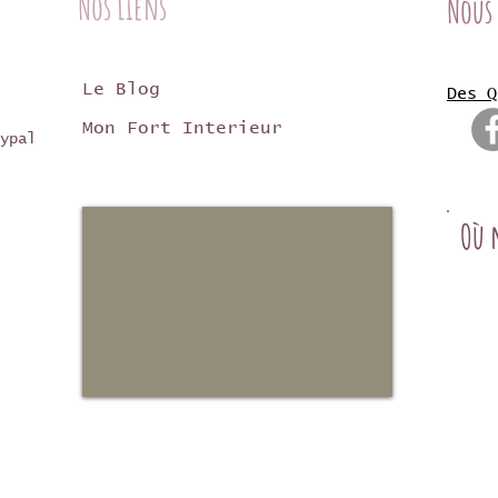
Nos Liens
Nous
Le Blog
Des Q
Mon Fort Interieur
ypal
Où 
Mon 
24, 
8411