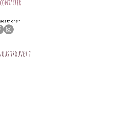
 contacter
uestions?
nous trouver ?
Fort Intérieur
place Montfort
0 Vaison La Romaine