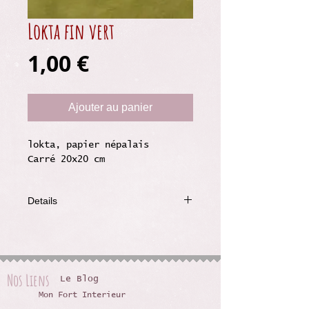
Lokta fin vert
Prix
1,00 €
Ajouter au panier
lokta, papier népalais
Carré 20x20 cm
Details
Grammage : 75g
véritable lokta
Carré 20x20 cm
Nos Liens
Le Blog
Mon Fort Interieur